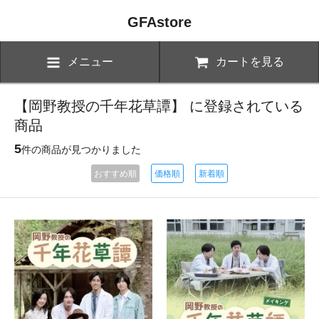
GFAstore
メニュー
カートを見る
【岡野教授の千年花草譚】 に登録されている
商品
5
件の商品が見つかりました
おすすめ順
価格順
新着順