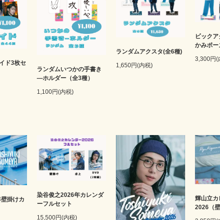
ビックア
かみポー
ランダムアクスタ(全6種)
3,300円
イド3枚セ
1,650円(内税)
ランダムいつかの手書き
―ホルダー（全3種）
1,100円(内税)
染谷俊之2026年カレンダ
輝山立カ
年壁掛けカ
ーフルセット
2026（
15,500円(内税)