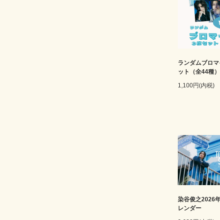
ランダムブロマ
ット（全44種）
1,100円(内税)
染谷俊之2026
レンダー