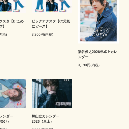
クスタ【B:こめ
ビックアクスタ【C:元気
ズ】
にピース】
(内税)
3,300円(内税)
染谷俊之2026年卓上カレ
ンダー
3,190円(内税)
輝山立カレンダー
レンダー
2026（卓上）
壁掛け）