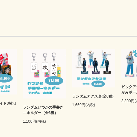
ビックア
かみポー
ランダムアクスタ(全6種)
3,300円
イド3枚セ
1,650円(内税)
ランダムいつかの手書き
―ホルダー（全3種）
1,100円(内税)