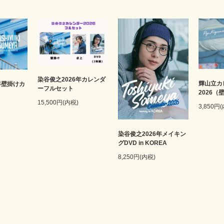
染谷俊之2026年カレンダ
輝山立カ
年壁掛けカ
ーフルセット
2026（
15,500円(内税)
3,850円
染谷俊之2026年メイキン
グDVD in KOREA
8,250円(内税)