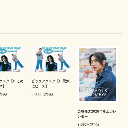
クスタ【B:こめ
ビックアクスタ【C:元気
ズ】
にピース】
(内税)
3,300円(内税)
染谷俊之2026年卓上カレ
ンダー
3,190円(内税)