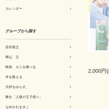
カレンダー
グループから探す
染谷俊之
輝山 立
映画 カニを喰べる
2,000円
羊を数える
天秤をゆらす。
舞台「人狼の王子様☆」
なめかわまきこ